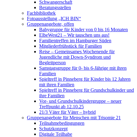
Schwangerschaft
Beratungsstellen
Fachbibliothek
Fotoausstellung „ICH BIN“
Gruppenangebote, offen
Babygruppe für Kinder von 0 bis 16 Monaten
ElbeWest21 – Wir tauschen uns aus!
Familientreffen im Hamburger Süden
Mitgliederfrühstück für Familien
Reise – Gemeinsames Wochenende für
Jugendliche mit Down-Syndrom und
Begleitperson
Samstagsgruppe für 0- bis 6-Jährige mit ihren
Familien
Spieltreff in Pinneberg für Kinder bis 12 Jahren
mit ihren Familien
Spieltreff in Pinneberg für Grundschulkinder und
ihre Familien
Vor- und Grundschulkindergruppe – neuer
Treffpunkt ab 12.10.25
21/3 Väter für Väter – hybrid
Gruppenangebote für Menschen mit Trisomie 21
Teilnahmebedingungen
Schutzkonzept
Digitale Teilhabe