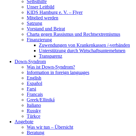
Selbsthilfe
Unser Leitbild
KIDS Hamburg e. V. – Flyer
Mitglied werden
Satzung
Vorstand und Beirat
Charta gegen Rassismus und Rechtsextremismus
Finanzierung
Zuwendungen von Krankenkassen /-verbänden
Unterstützung durch Wirtschaftsunternehmen
Transparenz
Down-Syndrom
Was ist Down-Syndrom?
Information in foreign languages
English
Español
Farsi
Francais
Greek/Elliniká
Italiano
Russky
Türkçe
Angebote
Was wir tun – Übersicht
Beratung