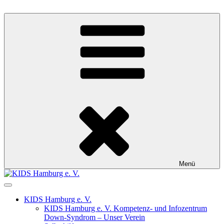
Zum
Inhalt
KIDS Hamburg e. V.
Kompetenz- und Infozentrum Down-Syndrom
springen
Menü
KIDS Hamburg e. V.
KIDS Hamburg e. V. Kompetenz- und Infozentrum
Down-Syndrom – Unser Verein