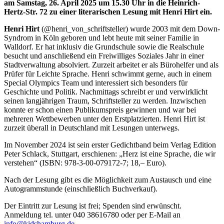
am Samstag, 26. April 2025 um 15.30 Uhr in die Heinrich-
Hertz-Str. 72 zu einer literarischen Lesung mit Henri Hirt ein.
Henri Hirt
(@henri_von_schriftsteller) wurde 2003 mit dem Down-
Syndrom in Köln geboren und lebt heute mit seiner Familie in
Walldorf. Er hat inklusiv die Grundschule sowie die Realschule
besucht und anschließend ein Freiwilliges Soziales Jahr in einer
Stadtverwaltung absolviert. Zurzeit arbeitet er als Bürohelfer und als
Prüfer für Leichte Sprache. Henri schwimmt gerne, auch in einem
Special Olympics Team und interessiert sich besonders für
Geschichte und Politik. Nachmittags schreibt er und verwirklicht
seinen langjährigen Traum, Schriftsteller zu werden. Inzwischen
konnte er schon einen Publikumspreis gewinnen und war bei
mehreren Wettbewerben unter den Erstplatzierten. Henri Hirt ist
zurzeit überall in Deutschland mit Lesungen unterwegs.
Im November 2024 ist sein erster Gedichtband beim Verlag Edition
Peter Schlack, Stuttgart, erschienen: „Herz ist eine Sprache, die wir
verstehen“ (ISBN: 978-3-00-079172-7; 18,– Euro).
Nach der Lesung gibt es die Möglichkeit zum Austausch und eine
Autogrammstunde (einschließlich Buchverkauf).
Der Eintritt zur Lesung ist frei; Spenden sind erwünscht.
Anmeldung tel. unter 040 38616780 oder per E-Mail an
info@kidshamburg.de