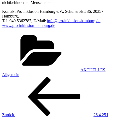
nichtbehinderten Menschen ein.
Kontakt Pro Inklusion Hamburg e.V., Schulterblatt 36, 20357
Hamburg,
Tel. 040 5362787, E-Mail:
info@pro-inklusion-hamburg.de
,
www.pro-inklusion-hamburg.de
Kategorien
AKTUELLES
,
Allgemein
Beitragsnavigation
Vorheriger
Beitrag
Zurück
26.4.25 |