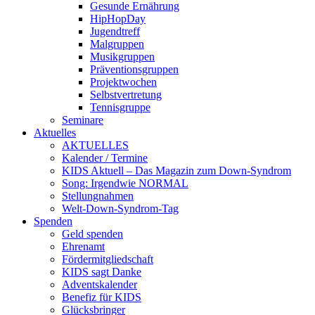
Gesunde Ernährung
HipHopDay
Jugendtreff
Malgruppen
Musikgruppen
Präventionsgruppen
Projektwochen
Selbstvertretung
Tennisgruppe
Seminare
Aktuelles
AKTUELLES
Kalender / Termine
KIDS Aktuell – Das Magazin zum Down-Syndrom
Song: Irgendwie NORMAL
Stellungnahmen
Welt-Down-Syndrom-Tag
Spenden
Geld spenden
Ehrenamt
Fördermitgliedschaft
KIDS sagt Danke
Adventskalender
Benefiz für KIDS
Glücksbringer