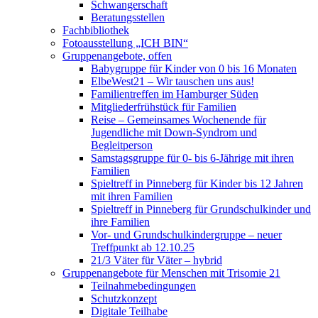
Schwangerschaft
Beratungsstellen
Fachbibliothek
Fotoausstellung „ICH BIN“
Gruppenangebote, offen
Babygruppe für Kinder von 0 bis 16 Monaten
ElbeWest21 – Wir tauschen uns aus!
Familientreffen im Hamburger Süden
Mitgliederfrühstück für Familien
Reise – Gemeinsames Wochenende für
Jugendliche mit Down-Syndrom und
Begleitperson
Samstagsgruppe für 0- bis 6-Jährige mit ihren
Familien
Spieltreff in Pinneberg für Kinder bis 12 Jahren
mit ihren Familien
Spieltreff in Pinneberg für Grundschulkinder und
ihre Familien
Vor- und Grundschulkindergruppe – neuer
Treffpunkt ab 12.10.25
21/3 Väter für Väter – hybrid
Gruppenangebote für Menschen mit Trisomie 21
Teilnahmebedingungen
Schutzkonzept
Digitale Teilhabe