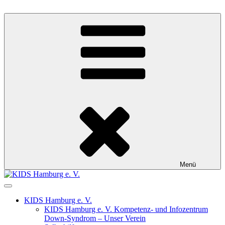
Zum
Inhalt
KIDS Hamburg e. V.
Kompetenz- und Infozentrum Down-Syndrom
springen
Menü
KIDS Hamburg e. V.
KIDS Hamburg e. V. Kompetenz- und Infozentrum
Down-Syndrom – Unser Verein