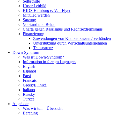
Selbsthilfe
Unser Leitbild
KIDS Hamburg e. V. – Flyer
Mitglied werden
Satzung
Vorstand und Beirat
Charta gegen Rassismus und Rechtsextremismus
Finanzierung
Zuwendungen von Krankenkassen /-verbänden
Unterstützung durch Wirtschaftsunternehmen
Transparenz
Down-Syndrom
Was ist Down-Syndrom?
Information in foreign languages
English
Español
Farsi
Francais
Greek/Elliniká
Italiano
Russky
Türkçe
Angebote
Was wir tun – Übersicht
Beratung