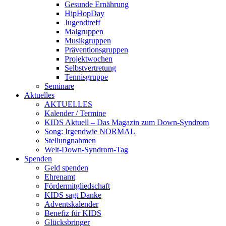
Gesunde Ernährung
HipHopDay
Jugendtreff
Malgruppen
Musikgruppen
Präventionsgruppen
Projektwochen
Selbstvertretung
Tennisgruppe
Seminare
Aktuelles
AKTUELLES
Kalender / Termine
KIDS Aktuell – Das Magazin zum Down-Syndrom
Song: Irgendwie NORMAL
Stellungnahmen
Welt-Down-Syndrom-Tag
Spenden
Geld spenden
Ehrenamt
Fördermitgliedschaft
KIDS sagt Danke
Adventskalender
Benefiz für KIDS
Glücksbringer