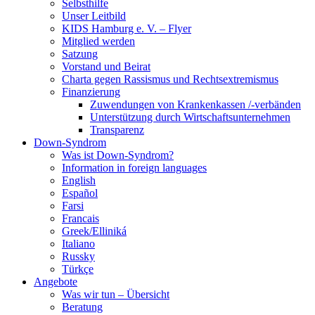
Selbsthilfe
Unser Leitbild
KIDS Hamburg e. V. – Flyer
Mitglied werden
Satzung
Vorstand und Beirat
Charta gegen Rassismus und Rechtsextremismus
Finanzierung
Zuwendungen von Krankenkassen /-verbänden
Unterstützung durch Wirtschaftsunternehmen
Transparenz
Down-Syndrom
Was ist Down-Syndrom?
Information in foreign languages
English
Español
Farsi
Francais
Greek/Elliniká
Italiano
Russky
Türkçe
Angebote
Was wir tun – Übersicht
Beratung