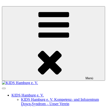
Zum
Inhalt
KIDS Hamburg e. V.
Kompetenz- und Infozentrum Down-Syndrom
springen
Menü
KIDS Hamburg e. V.
KIDS Hamburg e. V. Kompetenz- und Infozentrum
Down-Syndrom – Unser Verein