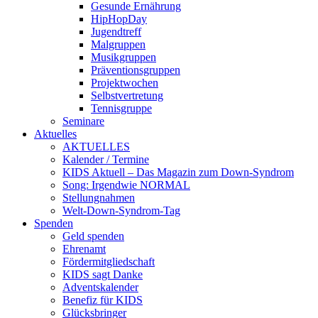
Gesunde Ernährung
HipHopDay
Jugendtreff
Malgruppen
Musikgruppen
Präventionsgruppen
Projektwochen
Selbstvertretung
Tennisgruppe
Seminare
Aktuelles
AKTUELLES
Kalender / Termine
KIDS Aktuell – Das Magazin zum Down-Syndrom
Song: Irgendwie NORMAL
Stellungnahmen
Welt-Down-Syndrom-Tag
Spenden
Geld spenden
Ehrenamt
Fördermitgliedschaft
KIDS sagt Danke
Adventskalender
Benefiz für KIDS
Glücksbringer