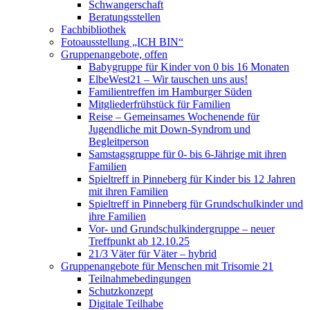
Schwangerschaft
Beratungsstellen
Fachbibliothek
Fotoausstellung „ICH BIN“
Gruppenangebote, offen
Babygruppe für Kinder von 0 bis 16 Monaten
ElbeWest21 – Wir tauschen uns aus!
Familientreffen im Hamburger Süden
Mitgliederfrühstück für Familien
Reise – Gemeinsames Wochenende für
Jugendliche mit Down-Syndrom und
Begleitperson
Samstagsgruppe für 0- bis 6-Jährige mit ihren
Familien
Spieltreff in Pinneberg für Kinder bis 12 Jahren
mit ihren Familien
Spieltreff in Pinneberg für Grundschulkinder und
ihre Familien
Vor- und Grundschulkindergruppe – neuer
Treffpunkt ab 12.10.25
21/3 Väter für Väter – hybrid
Gruppenangebote für Menschen mit Trisomie 21
Teilnahmebedingungen
Schutzkonzept
Digitale Teilhabe