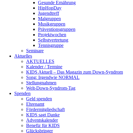
Gesunde Ernährung
HipHopDay
Jugendtreff
Malgruppen
Musikgruppen
Präventionsgruppen
Projektwochen
Selbstvertretung
Tennisgruppe
Seminare
Aktuelles
AKTUELLES
Kalender / Termine
KIDS Aktuell – Das Magazin zum Down-Syndrom
Song: Irgendwie NORMAL
Stellungnahmen
Welt-Down-Syndrom-Tag
Spenden
Geld spenden
Ehrenamt
Fördermitgliedschaft
KIDS sagt Danke
Adventskalender
Benefiz für KIDS
Glücksbringer