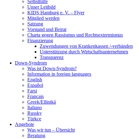
Selbsthilfe
Unser Leitbild
KIDS Hamburg e. V. – Flyer
Mitglied werden
Satzung
Vorstand und Beirat
Charta gegen Rassismus und Rechtsextremismus
Finanzierung
Zuwendungen von Krankenkassen /-verbänden
Unterstützung durch Wirtschaftsunternehmen
Transparenz
Down-Syndrom
Was ist Down-Syndrom?
Information in foreign languages
English
Español
Farsi
Francais
Greek/Elliniká
Italiano
Russky
Türkçe
Angebote
Was wir tun – Übersicht
Beratung