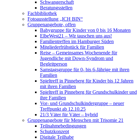
Schwangerschaft
Beratungsstellen
Fachbibliothek
Fotoausstellung „ICH BIN“
Gruppenangebote, offen
Babygruppe für Kinder von 0 bis 16 Monaten
ElbeWest21 – Wir tauschen uns aus!
Familientreffen im Hamburger Süden
Mitgliederfrühstück für Familien
Reise – Gemeinsames Wochenende für
Jugendliche mit Down-Syndrom und
Begleitperson
Samstagsgruppe für 0- bis 6-Jährige mit ihren
Familien
Spieltreff in Pinneberg für Kinder bis 12 Jahren
mit ihren Familien
Spieltreff in Pinneberg für Grundschulkinder und
ihre Familien
Vor- und Grundschulkindergruppe – neuer
Treffpunkt ab 12.10.25
21/3 Väter für Väter – hybrid
Gruppenangebote für Menschen mit Trisomie 21
Teilnahmebedingungen
Schutzkonzept
Digitale Teilhabe