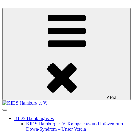
Zum
Inhalt
KIDS Hamburg e. V.
Kompetenz- und Infozentrum Down-Syndrom
springen
Menü
KIDS Hamburg e. V.
KIDS Hamburg e. V. Kompetenz- und Infozentrum
Down-Syndrom – Unser Verein