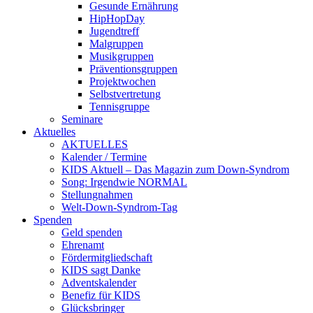
Gesunde Ernährung
HipHopDay
Jugendtreff
Malgruppen
Musikgruppen
Präventionsgruppen
Projektwochen
Selbstvertretung
Tennisgruppe
Seminare
Aktuelles
AKTUELLES
Kalender / Termine
KIDS Aktuell – Das Magazin zum Down-Syndrom
Song: Irgendwie NORMAL
Stellungnahmen
Welt-Down-Syndrom-Tag
Spenden
Geld spenden
Ehrenamt
Fördermitgliedschaft
KIDS sagt Danke
Adventskalender
Benefiz für KIDS
Glücksbringer