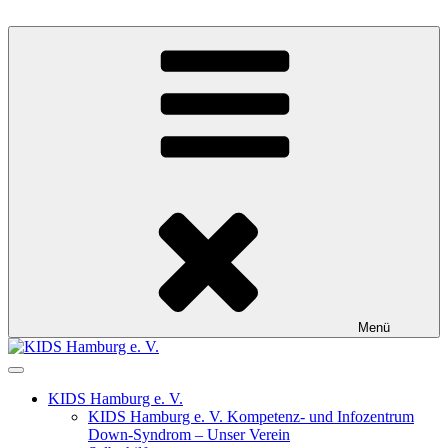
Zum
Inhalt
Kompetenz- und Infozentrum Down-Syndrom
springen
KIDS Hamburg e. V.
Menü
KIDS Hamburg e. V.
KIDS Hamburg e. V. Kompetenz- und Infozentrum
Down-Syndrom – Unser Verein