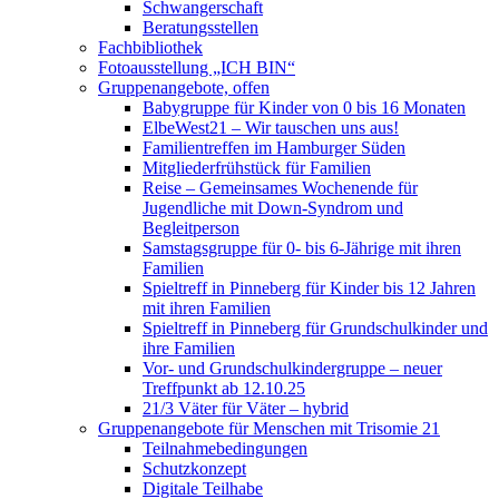
Schwangerschaft
Beratungsstellen
Fachbibliothek
Fotoausstellung „ICH BIN“
Gruppenangebote, offen
Babygruppe für Kinder von 0 bis 16 Monaten
ElbeWest21 – Wir tauschen uns aus!
Familientreffen im Hamburger Süden
Mitgliederfrühstück für Familien
Reise – Gemeinsames Wochenende für
Jugendliche mit Down-Syndrom und
Begleitperson
Samstagsgruppe für 0- bis 6-Jährige mit ihren
Familien
Spieltreff in Pinneberg für Kinder bis 12 Jahren
mit ihren Familien
Spieltreff in Pinneberg für Grundschulkinder und
ihre Familien
Vor- und Grundschulkindergruppe – neuer
Treffpunkt ab 12.10.25
21/3 Väter für Väter – hybrid
Gruppenangebote für Menschen mit Trisomie 21
Teilnahmebedingungen
Schutzkonzept
Digitale Teilhabe