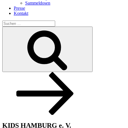
Sammeldosen
Presse
Kontakt
Suchen
nach:
Suchen
Nach
unten
zum
Inhalt
scrollen
KIDS HAMBURG e. V.