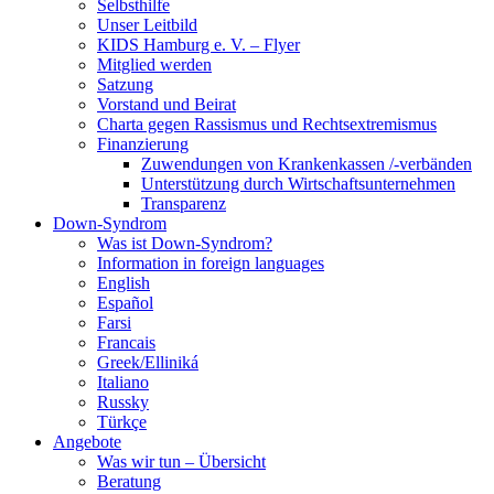
Selbsthilfe
Unser Leitbild
KIDS Hamburg e. V. – Flyer
Mitglied werden
Satzung
Vorstand und Beirat
Charta gegen Rassismus und Rechtsextremismus
Finanzierung
Zuwendungen von Krankenkassen /-verbänden
Unterstützung durch Wirtschaftsunternehmen
Transparenz
Down-Syndrom
Was ist Down-Syndrom?
Information in foreign languages
English
Español
Farsi
Francais
Greek/Elliniká
Italiano
Russky
Türkçe
Angebote
Was wir tun – Übersicht
Beratung